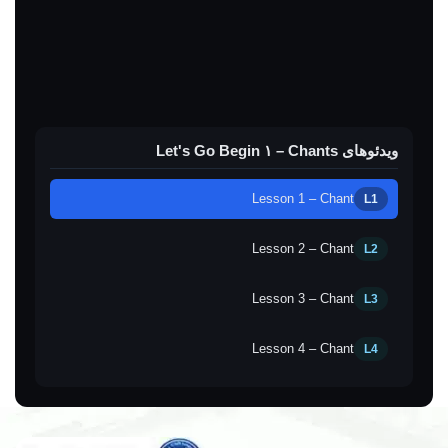
Track 18
Track 19
Track 20
ویدئوهای Let's Go Begin ۱ – Chants
Track 21
Lesson 1 – Chant
L1
Track 22
Lesson 2 – Chant
L2
Track 23
Lesson 3 – Chant
L3
Track 24
Lesson 4 – Chant
L4
Track 25
Lesson 5 – Chant
L5
Track 26