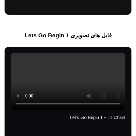
Track 09
Track 10
فایل های تصویری Lets Go Begin ۱
Track 11
Track 12
Track 13
Track 14
Track 15
Track 16
Let's Go Begin 1 – L1 Chant
Track 17