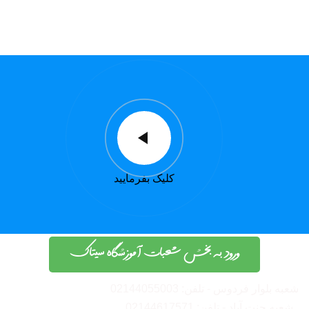
کلیک بفرمایید
ورود به بخش شعبات آموزشگاه سیتاک
شعبه بلوار فردوس - تلفن: 02144055003
شعبه جنت آباد - تلفن: 02144617571