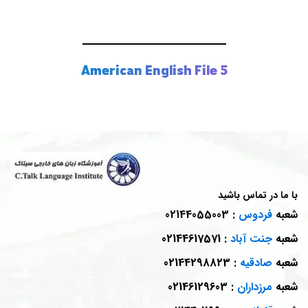
American English File 5
با ما در تماس باشید
شعبه
فردوس
: 02144055003
شعبه
جنت آباد
: 02144617571
شعبه
صادقیه
: 02144298823
شعبه
مرزداران
: 02146129603