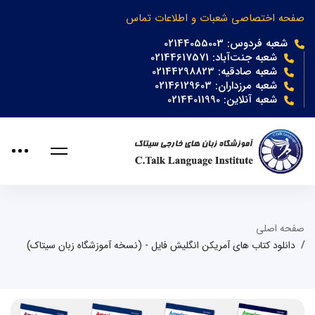
صفحه اختصاصی شعبات و اطلاعات تماس
شعبه فردوس: 02144055003
شعبه جنت‌آباد: 02144617571
شعبه صادقیه: 02144298823
شعبه مرزداران: 02146129603
شعبه آنلاین: 02144011990
صفحه اصلی
دانلود کتاب های آمریکن انگلیش فایل - (نسخه آموزشگاه زبان سیتاک)